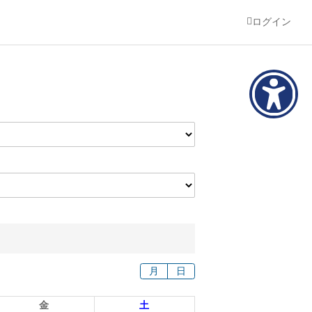
ログイン
月
日
金
土