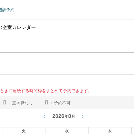
施設予約
の空室カレンダー
ときに連続する時間枠をまとめて予約できます。
：
：
空き枠なし
予約不可
2026
8
<
>
年
月
火
水
木